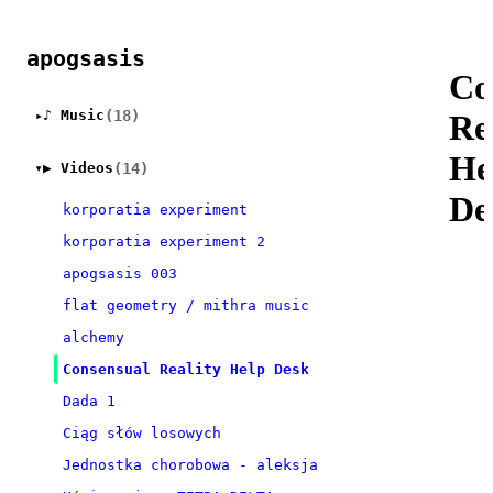
apogsasis
Co
(18)
♪ Music
▸
Re
He
(14)
▶ Videos
▸
De
korporatia experiment
korporatia experiment 2
apogsasis 003
flat geometry / mithra music
alchemy
Consensual Reality Help Desk
Dada 1
Ciąg słów losowych
Jednostka chorobowa - aleksja