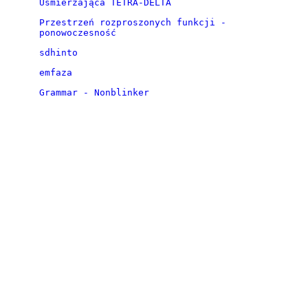
Uśmierzająca TETRA-DELTA
Przestrzeń rozproszonych funkcji -
ponowoczesność
sdhinto
emfaza
Grammar - Nonblinker